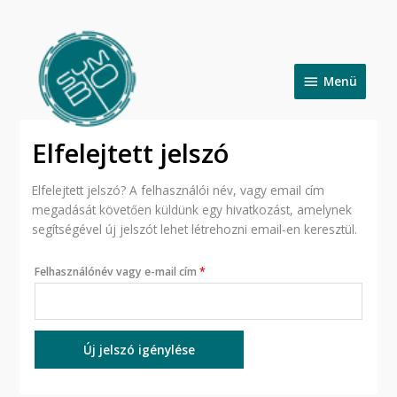
Skip
to
Menü
content
Menü
Kötelező
Elfelejtett jelszó
Elfelejtett jelszó? A felhasználói név, vagy email cím
megadását követően küldünk egy hivatkozást, amelynek
segítségével új jelszót lehet létrehozni email-en keresztül.
Felhasználónév vagy e-mail cím
*
Új jelszó igénylése