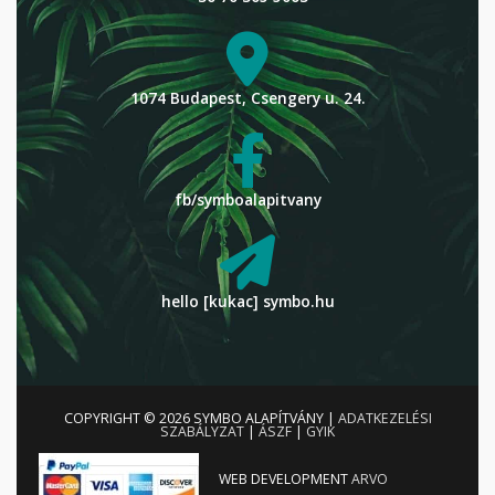
1074 Budapest, Csengery u. 24.
fb/symboalapitvany
hello [kukac] symbo.hu
COPYRIGHT © 2026
SYMBO ALAPÍTVÁNY
|
ADATKEZELÉSI
SZABÁLYZAT
|
ÁSZF
|
GYIK
WEB DEVELOPMENT
ARVO