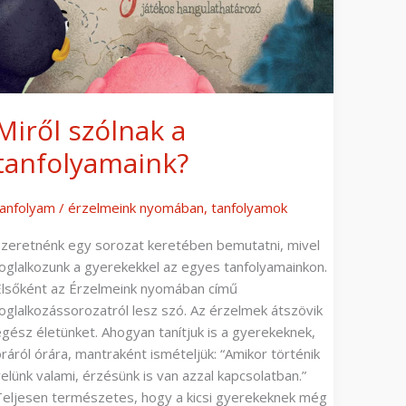
Miről szólnak a
tanfolyamaink?
tanfolyam
/
érzelmeink nyomában
,
tanfolyamok
Szeretnénk egy sorozat keretében bemutatni, mivel
foglalkozunk a gyerekekkel az egyes tanfolyamainkon.
Elsőként az Érzelmeink nyomában című
foglalkozássorozatról lesz szó. Az érzelmek átszövik
egész életünket. Ahogyan tanítjuk is a gyerekeknek,
óráról órára, mantraként ismételjük: “Amikor történik
velünk valami, érzésünk is van azzal kapcsolatban.”
Teljesen természetes, hogy a kicsi gyerekeknek még