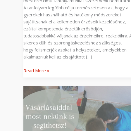
mestere! című tanfolyamunkat szeretnénk bemutatni.
A tanfolyam legfőbb célja természetesen az, hogy a
gyerekek használható és hatékony módszereket
sajátítsanak el a kellemetlen érzéseik kezeléséhez,
ezáltal kompetencia érzetük erősödjön,
tudatosabbakká váljanak az érzelmeikre, reakcióikra. 
sikeres düh és szorongáskezeléshez szükséges,
hogy felismerjék azokat a helyzeteket, amelyekben
alkalmazniuk kell az elsajátított […]
Read More »
MagNet
Bank
segítő
bankkártya
–
válaszd