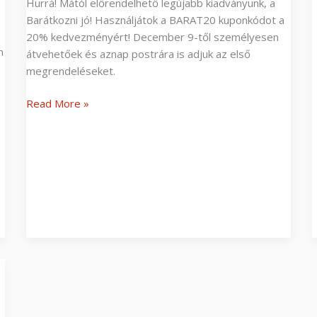
Hurrá! Mától előrendelhető legújabb kiadványunk, a
Barátkozni jó! Használjátok a BARAT20 kuponkódot a
20% kedvezményért! December 9-től személyesen
n
átvehetőek és aznap postrára is adjuk az első
megrendeléseket.
Read More »