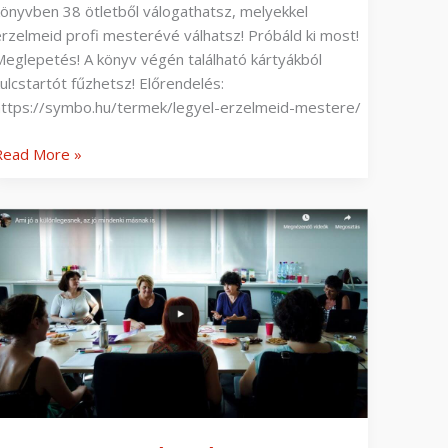
könyvben 38 ötletből válogathatsz, melyekkel
érzelmeid profi mesterévé válhatsz! Próbáld ki most!
Meglepetés! A könyv végén található kártyákból
kulcstartót fűzhetsz! Előrendelés:
https://symbo.hu/termek/legyel-erzelmeid-mestere/
Read More »
lindult
a
képzés
az
Apor
ilmos
őiskolán