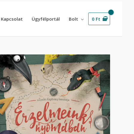
Kapcsolat
Ügyfélportál
Bolt
0
Ft
iről
zólnak
a
anfolyamaink?