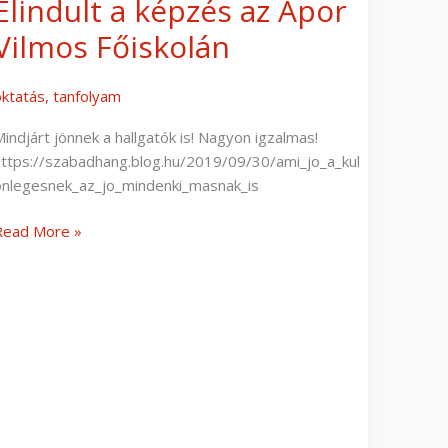
Elindult a képzés az Apor
Vilmos Főiskolán
oktatás
,
tanfolyam
Mindjárt jönnek a hallgatók is! Nagyon igzalmas!
https://szabadhang.blog.hu/2019/09/30/ami_jo_a_kul
onlegesnek_az_jo_mindenki_masnak_is
Read More »