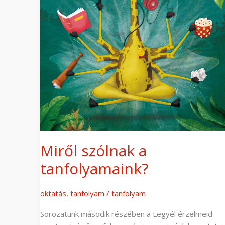
Miről szólnak a
tanfolyamaink?
oktatás
,
tanfolyam
/
tanfolyam
Sorozatunk második részében a Legyél érzelmeid