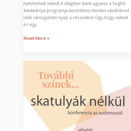
nyerhetünk Veled! A MagNet Bank ugyanis a Segítő
Bankkártya programja keretében minden vásárlásod
után támogatást nyújt a részünkre! Úgy hogy neked
ez egy
Read More »
Skatulyák
nélkül
–
konferencia
az
autizmusról