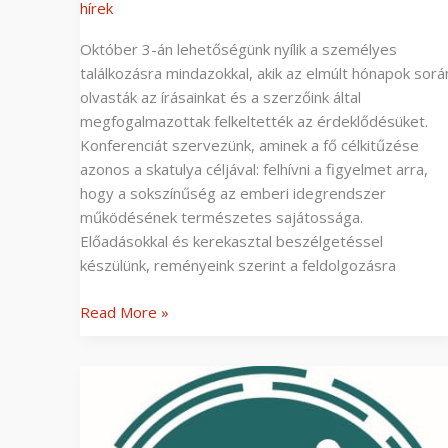
hírek
Október 3-án lehetőségünk nyílik a személyes
találkozásra mindazokkal, akik az elmúlt hónapok sorá
olvasták az írásainkat és a szerzőink által
megfogalmazottak felkeltették az érdeklődésüket.
Konferenciát szervezünk, aminek a fő célkitűzése
azonos a skatulya céljával: felhívni a figyelmet arra,
hogy a sokszínűség az emberi idegrendszer
működésének természetes sajátossága.
Előadásokkal és kerekasztal beszélgetéssel
készülünk, reményeink szerint a feldolgozásra
Read More »
Szeptembertől
indul
az