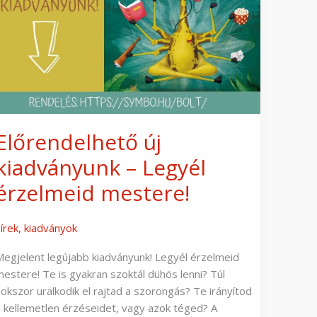
mestere!
Előrendelhető új
kiadványunk – Legyél
érzelmeid mestere!
írek
,
kiadványok
Megjelent legújabb kiadványunk! Legyél érzelmeid
mestere! Te is gyakran szoktál dühös lenni? Túl
sokszor uralkodik el rajtad a szorongás? Te irányítod
a kellemetlen érzéseidet, vagy azok téged? A