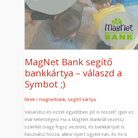
a
Symbot
;)
MagNet Bank segítő
bankkártya – válaszd a
Symbot ;)
hírek
/
magnetbank
,
segítő kártya
Vásárolsz és ezzel egyidőben jót is teszel? Igen ez
már lehetséges! Ha a MagNet Banknál vezetsz
számlát (vagy fogsz vezetni), és bankkártyát is
használsz hozzá, akkor nyert ügyed van, és mi is