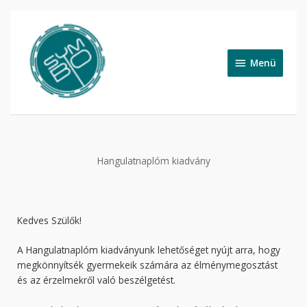
Skip
to
Menü
content
Menü
Hangulatnaplóm kiadvány
Kedves Szülők!
A Hangulatnaplóm kiadványunk lehetőséget nyújt arra, hogy
megkönnyítsék gyermekeik számára az élménymegosztást
és az érzelmekről való beszélgetést.