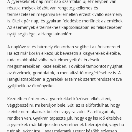
A gyerekeknek nap mint nap számtalan új élményben van
részük, melyek között van rengeteg kellemes és
természetesen megannyi kellemetlen érzést kiváltó esemény
is. Eltelik pár nap, és gyakran feledésbe merülnek az emlékek.
Az események érzelmekhez kapcsolásában és felidézésében
nyújt segítséget a Hangulatnaplóm.
A naplóvezetés bármely életkorban segítheti az önismeretet.
Ha ezt már korán elkezdjük bevezetni a kisgyerekek életébe,
tudatosabbakká válhatnak élményeik és érzéseik
megismerésében, kezelésében. Továbbá támpontot nyújthat
az érzelmek, gondolatok, a mentalizáció megértéséhez is. A
Hangulatnaplóban a gyerekek érzelmek szerint rendszerezve
gyűjthetik az élményeiket.
Kezdetben érdemes a gyerekekkel közösen elkészíteni,
végigbeszélni, mi kerüljön bele. Sőt, az is előfordulhat, hogy
eleinte nem akarnak beleírni vagy rajzolni. Ezt elfogadjuk,
rendben van. Gyakran tapasztaljuk, hogy egy kis idő elteltével
a gyerekek már kifejezetten szeretnének belerajzolni, vagy ha
tudnak, akkor írni. Tapasztalataink szerint később szívesen