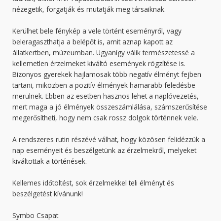
nézegetik, forgatják és mutatják meg társaiknak.
Kerülhet bele fénykép a vele történt eseményről, vagy
beleragaszthatja a belépőt is, amit aznap kapott az
állatkertben, múzeumban. Ugyanígy válik természetessé a
kellemetlen érzelmeket kiváltó események rögzítése is.
Bizonyos gyerekek hajlamosak több negatív élményt fejben
tartani, miközben a pozitív élmények hamarabb feledésbe
merülnek. Ebben az esetben hasznos lehet a naplóvezetés,
mert maga a jó élmények összeszámlálása, számszerűsítése
megerősítheti, hogy nem csak rossz dolgok történnek vele.
A rendszeres rutin részévé válhat, hogy közösen felidézzük a
nap eseményeit és beszélgetünk az érzelmekről, melyeket
kiváltottak a történések.
Kellemes időtöltést, sok érzelmekkel teli élményt és
beszélgetést kívánunk!
Symbo Csapat