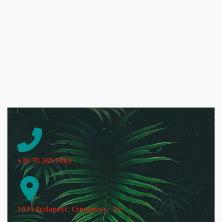
+36 70 365 5063
1074 Budapest, Csengery u. 24.