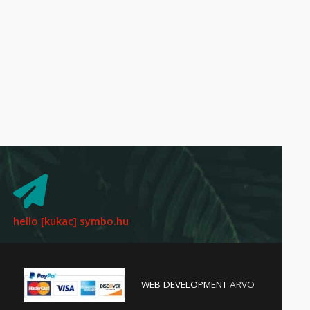
hello [kukac] symbo.hu
WEB DEVELOPMENT
ARVO