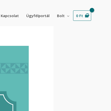
Kapcsolat
Ügyfélportál
Bolt
0
Ft