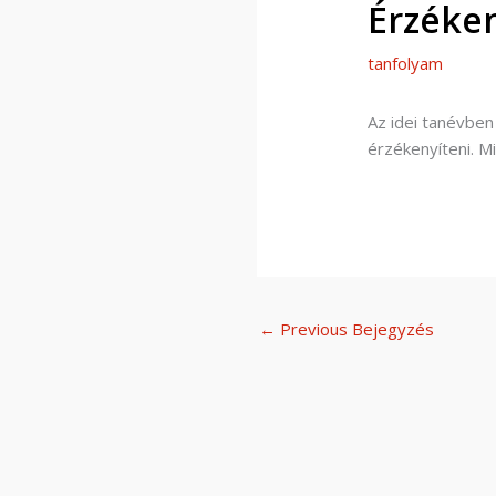
Érzéken
tanfolyam
Az idei tanévben
érzékenyíteni. M
←
Previous Bejegyzés