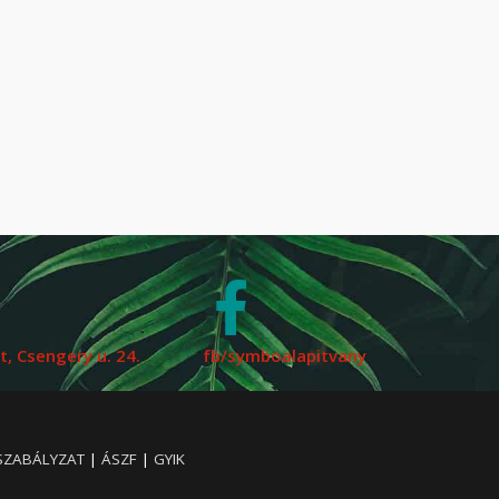
, Csengery u. 24.
fb/symboalapitvany
SZABÁLYZAT
|
ÁSZF
|
GYIK