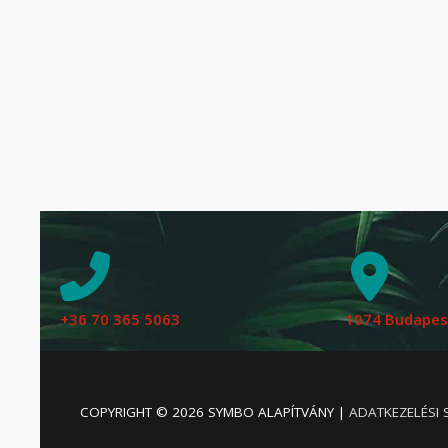
+36 70 365 5063
1074 Budapest
COPYRIGHT © 2026
SYMBO ALAPÍTVÁNY
|
ADATKEZELÉSI 