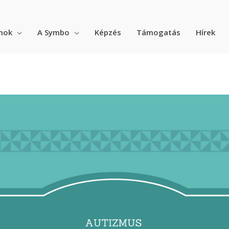
mok
A Symbo
Képzés
Támogatás
Hírek