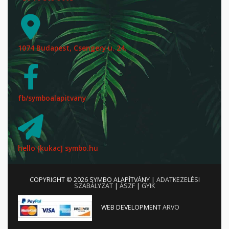
1074 Budapest, Csengery u. 24.
fb/symboalapitvany
hello [kukac] symbo.hu
COPYRIGHT © 2026
SYMBO ALAPÍTVÁNY
|
ADATKEZELÉSI
SZABÁLYZAT
|
ÁSZF
|
GYIK
WEB DEVELOPMENT
ARVO