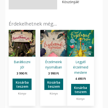
Köszönjük!
Érdekelhetnek még…
Barátkozni
Érzelmeink
Legyél
Jó!
nyomában
érzelmeid
mestere
3 990
Ft
3 990
Ft
4 490
Ft
Kosárba
Kosárba
teszem
teszem
Kosárba
teszem
Könyv
Könyv
Könyv