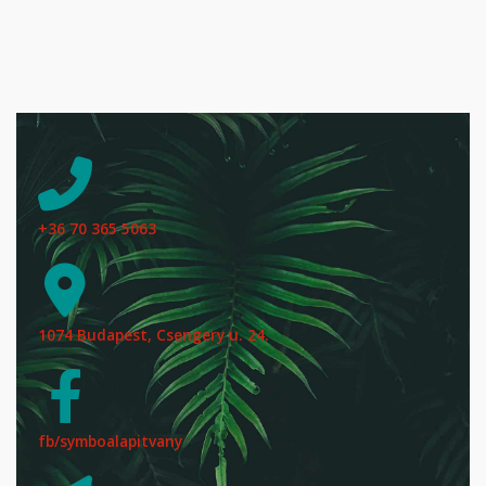
+36 70 365 5063
1074 Budapest, Csengery u. 24.
fb/symboalapitvany