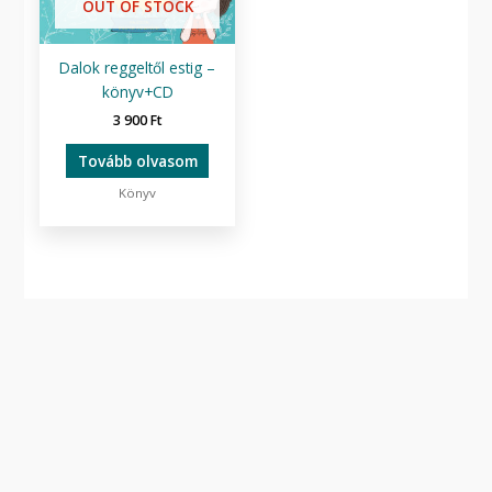
OUT OF STOCK
Dalok reggeltől estig –
könyv+CD
3 900
Ft
Tovább olvasom
Könyv