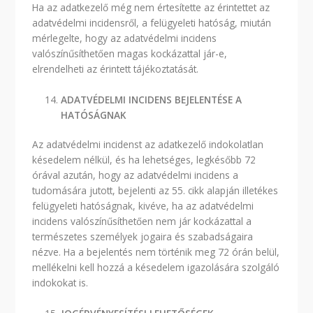
Ha az adatkezelő még nem értesítette az érintettet az
adatvédelmi incidensről, a felügyeleti hatóság, miután
mérlegelte, hogy az adatvédelmi incidens
valószínűsíthetően magas kockázattal jár-e,
elrendelheti az érintett tájékoztatását.
ADATVÉDELMI INCIDENS BEJELENTÉSE A
HATÓSÁGNAK
Az adatvédelmi incidenst az adatkezelő indokolatlan
késedelem nélkül, és ha lehetséges, legkésőbb 72
órával azután, hogy az adatvédelmi incidens a
tudomására jutott, bejelenti az 55. cikk alapján illetékes
felügyeleti hatóságnak, kivéve, ha az adatvédelmi
incidens valószínűsíthetően nem jár kockázattal a
természetes személyek jogaira és szabadságaira
nézve. Ha a bejelentés nem történik meg 72 órán belül,
mellékelni kell hozzá a késedelem igazolására szolgáló
indokokat is.