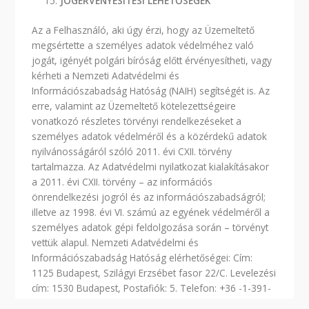
JOGÉRVÉNYESÍTÉSI LEHETŐSÉGEK
Az a Felhasználó, aki úgy érzi, hogy az Üzemeltető
megsértette a személyes adatok védelméhez való
jogát, igényét polgári bíróság előtt érvényesítheti, vagy
kérheti a Nemzeti Adatvédelmi és
Információszabadság Hatóság (NAIH) segítségét is. Az
erre, valamint az Üzemeltető kötelezettségeire
vonatkozó részletes törvényi rendelkezéseket a
személyes adatok védelméről és a közérdekű adatok
nyilvánosságáról szóló 2011. évi CXII. törvény
tartalmazza. Az Adatvédelmi nyilatkozat kialakításakor
a 2011. évi CXII. törvény – az információs
önrendelkezési jogról és az információszabadságról;
illetve az 1998. évi VI. számú az egyének védelméről a
személyes adatok gépi feldolgozása során – törvényt
vettük alapul. Nemzeti Adatvédelmi és
Információszabadság Hatóság elérhetőségei: Cím:
1125 Budapest, Szilágyi Erzsébet fasor 22/C. Levelezési
cím: 1530 Budapest, Postafiók: 5. Telefon: +36 -1-391-
1400 Fax: +36-1-391-1410 E-mail: