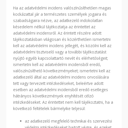
Ha az adatvédelmi incidens valószínűsíthetően magas
kockázattal jár a természetes személyek jogaira és
szabadságaira nézve, az adatkezelő indokolatlan
késedelem nélkül tájékoztatja az érintettet az
adatvédelmi incidensről. Az érintett részére adott
tájékoztatásban világosan és közérthetően ismertetni
kell az adatvédelmi incidens jellegét, és közölni kell az
adatvédelmi tisztviselő vagy a további tájékoztatást
nyújtó egyéb kapcsolattartó nevét és elérhetőségeit;
ismertetni kell az adatvédelmi incidensből eredő,
valószínűsíthető következményeket; ismertetni kell az
adatkezelő által az adatvédelmi incidens orvoslására
tett vagy tervezett intézkedéseket, beleértve adott
esetben az adatvédelmi incidensből eredő esetleges
hátrányos következmények enyhítését célzó
intézkedéseket. Az érintettet nem kell tájékoztatni, ha a
következő feltételek bármelyike teljesül:
az adatkezelő megfelelő technikai és szervezési
védelmi intézkedéseket hajtott végre, és ezeket