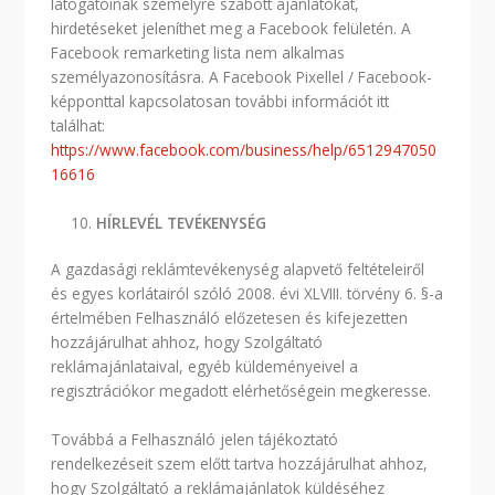
látogatóinak személyre szabott ajánlatokat,
hirdetéseket jeleníthet meg a Facebook felületén. A
Facebook remarketing lista nem alkalmas
személyazonosításra. A Facebook Pixellel / Facebook-
képponttal kapcsolatosan további információt itt
találhat:
https://www.facebook.com/business/help/6512947050
16616
HÍRLEVÉL TEVÉKENYSÉG
A gazdasági reklámtevékenység alapvető feltételeiről
és egyes korlátairól szóló 2008. évi XLVIII. törvény 6. §-a
értelmében Felhasználó előzetesen és kifejezetten
hozzájárulhat ahhoz, hogy Szolgáltató
reklámajánlataival, egyéb küldeményeivel a
regisztrációkor megadott elérhetőségein megkeresse.
Továbbá a Felhasználó jelen tájékoztató
rendelkezéseit szem előtt tartva hozzájárulhat ahhoz,
hogy Szolgáltató a reklámajánlatok küldéséhez