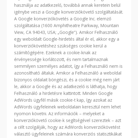
használja az adatkezelő, továbbá annak keretein belül
igénybe veszi a Google konverziókövető szolgáltatását.
A Google konverziókövetés a Google Inc. elemző
szolgáltatása (1600 Amphitheatre Parkway, Mountain
View, CA 94043, USA; „Google“). Amikor Felhasználó
egy weboldalt Google-hirdetés által ér el, akkor egy a
konverziókövetéshez szükséges cookie kerül a
számítógépére. Ezeknek a cookie-knak az
érvényessége korlátozott, és nem tartalmaznak
semmilyen személyes adatot, így a Felhasználó nem is
azonosítható általuk. Amikor a Felhasználó a weboldal
bizonyos oldalait böngészi, és a cookie még nem járt
le, akkor a Google és az adatkezelő is láthatja, hogy
Felhasználó a hirdetésre kattintott. Minden Google
AdWords ügyfél másik cookie-t kap, így azokat az
AdWords ügyfeleinek weboldalain keresztül nem lehet
nyomon követni. Az információk – melyeket a
konverziókövető cookie-k segítségével szereztek – azt
a célt szolgálják, hogy az AdWords konverziókövetést
választó ügyfeleinek számára konverziós statisztikákat