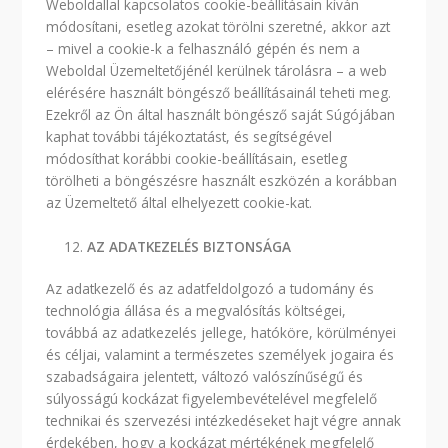
Weboldallal kapcsolatos cookie-beállításain kíván
módosítani, esetleg azokat törölni szeretné, akkor azt
– mivel a cookie-k a felhasználó gépén és nem a
Weboldal Üzemeltetőjénél kerülnek tárolásra – a web
elérésére használt böngésző beállításainál teheti meg.
Ezekről az Ön által használt böngésző saját Súgójában
kaphat további tájékoztatást, és segítségével
módosíthat korábbi cookie-beállításain, esetleg
törölheti a böngészésre használt eszközén a korábban
az Üzemeltető által elhelyezett cookie-kat.
AZ ADATKEZELÉS BIZTONSÁGA
Az adatkezelő és az adatfeldolgozó a tudomány és
technológia állása és a megvalósítás költségei,
továbbá az adatkezelés jellege, hatóköre, körülményei
és céljai, valamint a természetes személyek jogaira és
szabadságaira jelentett, változó valószínűségű és
súlyosságú kockázat figyelembevételével megfelelő
technikai és szervezési intézkedéseket hajt végre annak
érdekében, hogy a kockázat mértékének megfelelő