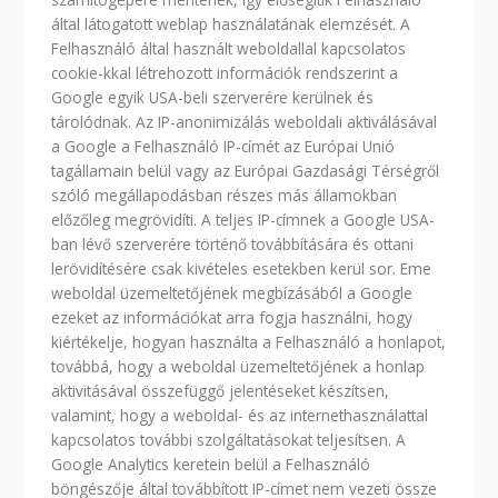
által látogatott weblap használatának elemzését. A
Felhasználó által használt weboldallal kapcsolatos
cookie-kkal létrehozott információk rendszerint a
Google egyik USA-beli szerverére kerülnek és
tárolódnak. Az IP-anonimizálás weboldali aktiválásával
a Google a Felhasználó IP-címét az Európai Unió
tagállamain belül vagy az Európai Gazdasági Térségről
szóló megállapodásban részes más államokban
előzőleg megrövidíti. A teljes IP-címnek a Google USA-
ban lévő szerverére történő továbbítására és ottani
lerövidítésére csak kivételes esetekben kerül sor. Eme
weboldal üzemeltetőjének megbízásából a Google
ezeket az információkat arra fogja használni, hogy
kiértékelje, hogyan használta a Felhasználó a honlapot,
továbbá, hogy a weboldal üzemeltetőjének a honlap
aktivitásával összefüggő jelentéseket készítsen,
valamint, hogy a weboldal- és az internethasználattal
kapcsolatos további szolgáltatásokat teljesítsen. A
Google Analytics keretein belül a Felhasználó
böngészője által továbbított IP-címet nem vezeti össze