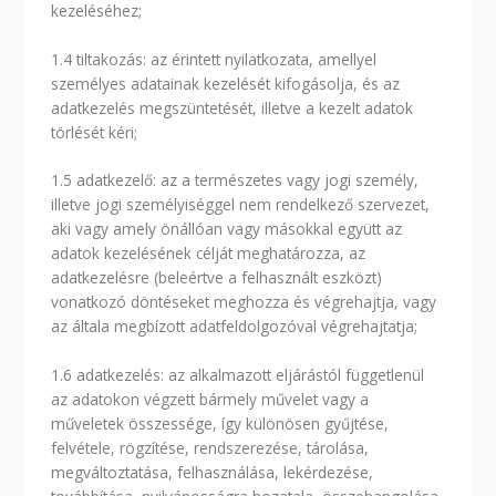
kezeléséhez;
1.4 tiltakozás: az érintett nyilatkozata, amellyel
személyes adatainak kezelését kifogásolja, és az
adatkezelés megszüntetését, illetve a kezelt adatok
törlését kéri;
1.5 adatkezelő: az a természetes vagy jogi személy,
illetve jogi személyiséggel nem rendelkező szervezet,
aki vagy amely önállóan vagy másokkal együtt az
adatok kezelésének célját meghatározza, az
adatkezelésre (beleértve a felhasznált eszközt)
vonatkozó döntéseket meghozza és végrehajtja, vagy
az általa megbízott adatfeldolgozóval végrehajtatja;
1.6 adatkezelés: az alkalmazott eljárástól függetlenül
az adatokon végzett bármely művelet vagy a
műveletek összessége, így különösen gyűjtése,
felvétele, rögzítése, rendszerezése, tárolása,
megváltoztatása, felhasználása, lekérdezése,