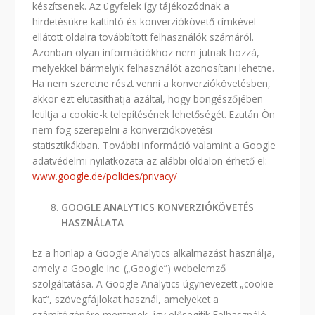
készítsenek. Az ügyfelek így tájékozódnak a
hirdetésükre kattintó és konverziókövető címkével
ellátott oldalra továbbított felhasználók számáról.
Azonban olyan információkhoz nem jutnak hozzá,
melyekkel bármelyik felhasználót azonosítani lehetne.
Ha nem szeretne részt venni a konverziókövetésben,
akkor ezt elutasíthatja azáltal, hogy böngészőjében
letiltja a cookie-k telepítésének lehetőségét. Ezután Ön
nem fog szerepelni a konverziókövetési
statisztikákban. További információ valamint a Google
adatvédelmi nyilatkozata az alábbi oldalon érhető el:
www.google.de/policies/privacy/
GOOGLE ANALYTICS KONVERZIÓKÖVETÉS
HASZNÁLATA
Ez a honlap a Google Analytics alkalmazást használja,
amely a Google Inc. („Google”) webelemző
szolgáltatása. A Google Analytics úgynevezett „cookie-
kat”, szövegfájlokat használ, amelyeket a
számítógépére mentenek, így elősegítik Felhasználó