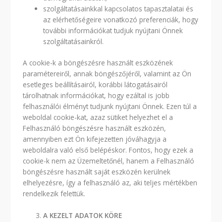
szolgáltatásainkkal kapcsolatos tapasztalatai és
az elérhetőségeire vonatkozó preferenciák, hogy
további információkat tudjuk nyújtani Önnek
szolgáltatásainkról.
A cookie-k a böngészésre használt eszközének
paramétereiről, annak böngészőjéről, valamint az Ön
esetleges beállításairól, korábbi látogatásairól
tárolhatnak információkat, hogy ezáltal is jobb
felhasználói élményt tudjunk nyújtani Önnek. Ezen túl a
weboldal cookie-kat, azaz sütiket helyezhet el a
Felhasználó böngészésre használt eszközén,
amennyiben ezt Ön kifejezetten jóváhagyja a
weboldalra való első belépéskor. Fontos, hogy ezek a
cookie-k nem az Üzemeltetőnél, hanem a Felhasználó
böngészésre használt saját eszközén kerülnek
elhelyezésre, így a felhasználó az, aki teljes mértékben
rendelkezik felettük.
A KEZELT ADATOK KÖRE