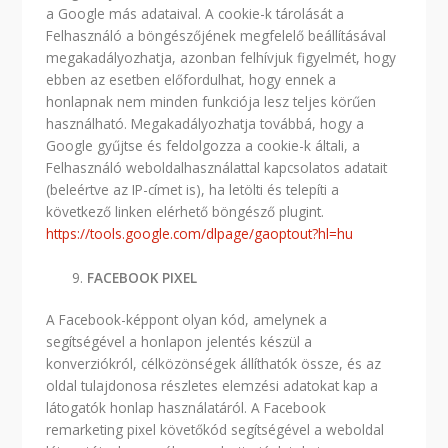
a Google más adataival. A cookie-k tárolását a
Felhasználó a böngészőjének megfelelő beállításával
megakadályozhatja, azonban felhívjuk figyelmét, hogy
ebben az esetben előfordulhat, hogy ennek a
honlapnak nem minden funkciója lesz teljes körűen
használható. Megakadályozhatja továbbá, hogy a
Google gyűjtse és feldolgozza a cookie-k általi, a
Felhasználó weboldalhasználattal kapcsolatos adatait
(beleértve az IP-címet is), ha letölti és telepíti a
következő linken elérhető böngésző plugint.
https://tools.google.com/dlpage/gaoptout?hl=hu
FACEBOOK PIXEL
A Facebook-képpont olyan kód, amelynek a
segítségével a honlapon jelentés készül a
konverziókról, célközönségek állíthatók össze, és az
oldal tulajdonosa részletes elemzési adatokat kap a
látogatók honlap használatáról. A Facebook
remarketing pixel követőkód segítségével a weboldal