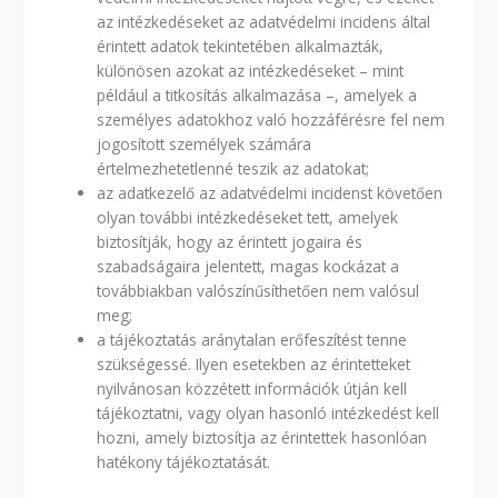
az intézkedéseket az adatvédelmi incidens által
érintett adatok tekintetében alkalmazták,
különösen azokat az intézkedéseket – mint
például a titkosítás alkalmazása –, amelyek a
személyes adatokhoz való hozzáférésre fel nem
jogosított személyek számára
értelmezhetetlenné teszik az adatokat;
az adatkezelő az adatvédelmi incidenst követően
olyan további intézkedéseket tett, amelyek
biztosítják, hogy az érintett jogaira és
szabadságaira jelentett, magas kockázat a
továbbiakban valószínűsíthetően nem valósul
meg;
a tájékoztatás aránytalan erőfeszítést tenne
szükségessé. Ilyen esetekben az érintetteket
nyilvánosan közzétett információk útján kell
tájékoztatni, vagy olyan hasonló intézkedést kell
hozni, amely biztosítja az érintettek hasonlóan
hatékony tájékoztatását.