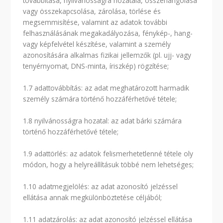
továbbítása, nyilvánosságra hozatala, összehangolása
vagy összekapcsolása, zárolása, törlése és
megsemmisítése, valamint az adatok további
felhasználásának megakadályozása, fénykép-, hang-
vagy képfelvétel készítése, valamint a személy
azonosítására alkalmas fizikai jellemzők (pl. ujj- vagy
tenyérnyomat, DNS-minta, íriszkép) rögzítése;
1.7 adattovábbítás: az adat meghatározott harmadik
személy számára történő hozzáférhetővé tétele;
1.8 nyilvánosságra hozatal: az adat bárki számára
történő hozzáférhetővé tétele;
1.9 adattörlés: az adatok felismerhetetlenné tétele oly
módon, hogy a helyreállításuk többé nem lehetséges;
1.10 adatmegjelölés: az adat azonosító jelzéssel
ellátása annak megkülönböztetése céljából;
1.11 adatzárolás: az adat azonosító jelzéssel ellátása