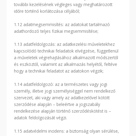
további kezelésének végleges vagy meghatározott
időre történő korlátozása céljából;
1.12 adatmegsemmisítés: az adatokat tartalmazó
adathordozó teljes fizikai megsemmisítése;
1.13 adatfeldolgozás: az adatkezelési műveletekhez
kapcsolódó technikai feladatok elvégzése, függetlenül
a műveletek végrehajtásához alkalmazott módszertől
és eszköztől, valamint az alkalmazás helyétől, feltéve
hogy a technikai feladatot az adatokon végzik;
1.14 adatfeldolgozó: az a természetes vagy jogi
személy, illetve jogi személyiséggel nem rendelkező
szervezet, aki vagy amely az adatkezelővel kötött
szerződése alapján – beleértve a jogszabály
rendelkezése alapján történő szerződéskötést is –
adatok feldolgozását végzi.
1.15 adatvédelmi incidens: a biztonság olyan sérülése,