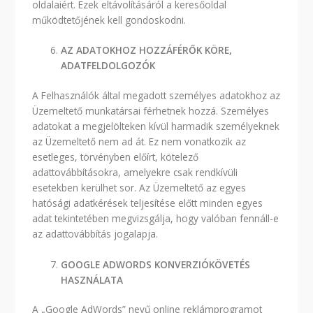
oldalaiért. Ezek eltávolításáról a keresőoldal
működtetőjének kell gondoskodni.
AZ ADATOKHOZ HOZZÁFÉRŐK KÖRE,
ADATFELDOLGOZÓK
A Felhasználók által megadott személyes adatokhoz az
Üzemeltető munkatársai férhetnek hozzá. Személyes
adatokat a megjelölteken kívül harmadik személyeknek
az Üzemeltető nem ad át. Ez nem vonatkozik az
esetleges, törvényben előírt, kötelező
adattovábbításokra, amelyekre csak rendkívüli
esetekben kerülhet sor. Az Üzemeltető az egyes
hatósági adatkérések teljesítése előtt minden egyes
adat tekintetében megvizsgálja, hogy valóban fennáll-e
az adattovábbítás jogalapja.
GOOGLE ADWORDS KONVERZIÓKÖVETÉS
HASZNÁLATA
A „Google AdWords” nevű online reklámprogramot