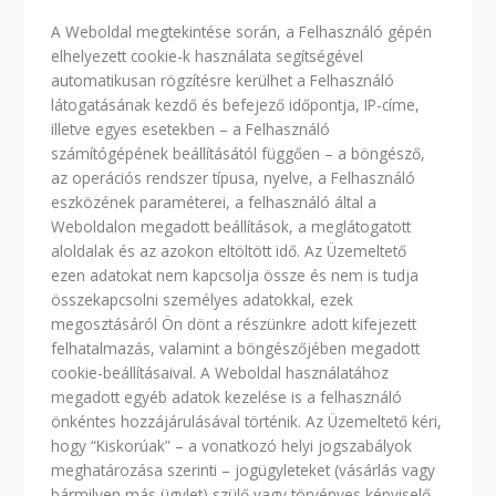
A Weboldal megtekintése során, a Felhasználó gépén
elhelyezett cookie-k használata segítségével
automatikusan rögzítésre kerülhet a Felhasználó
látogatásának kezdő és befejező időpontja, IP-címe,
illetve egyes esetekben – a Felhasználó
számítógépének beállításától függően – a böngésző,
az operációs rendszer típusa, nyelve, a Felhasználó
eszközének paraméterei, a felhasználó által a
Weboldalon megadott beállítások, a meglátogatott
aloldalak és az azokon eltöltött idő. Az Üzemeltető
ezen adatokat nem kapcsolja össze és nem is tudja
összekapcsolni személyes adatokkal, ezek
megosztásáról Ön dönt a részünkre adott kifejezett
felhatalmazás, valamint a böngészőjében megadott
cookie-beállításaival. A Weboldal használatához
megadott egyéb adatok kezelése is a felhasználó
önkéntes hozzájárulásával történik. Az Üzemeltető kéri,
hogy “Kiskorúak” – a vonatkozó helyi jogszabályok
meghatározása szerinti – jogügyleteket (vásárlás vagy
bármilyen más ügylet) szülő vagy törvényes képviselő