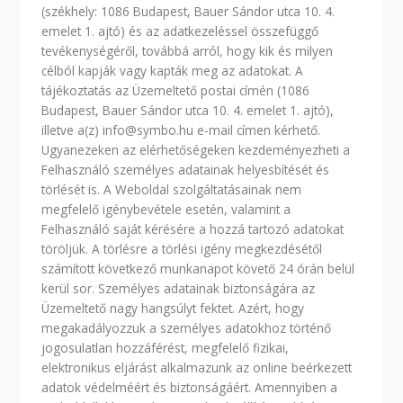
(székhely: 1086 Budapest, Bauer Sándor utca 10. 4.
emelet 1. ajtó) és az adatkezeléssel összefüggő
tevékenységéről, továbbá arról, hogy kik és milyen
célból kapják vagy kapták meg az adatokat. A
tájékoztatás az Üzemeltető postai címén (1086
Budapest, Bauer Sándor utca 10. 4. emelet 1. ajtó),
illetve a(z) info@symbo.hu e-mail címen kérhető.
Ugyanezeken az elérhetőségeken kezdeményezheti a
Felhasználó személyes adatainak helyesbítését és
törlését is. A Weboldal szolgáltatásainak nem
megfelelő igénybevétele esetén, valamint a
Felhasználó saját kérésére a hozzá tartozó adatokat
töröljük. A törlésre a törlési igény megkezdésétől
számított következő munkanapot követő 24 órán belül
kerül sor. Személyes adatainak biztonságára az
Üzemeltető nagy hangsúlyt fektet. Azért, hogy
megakadályozzuk a személyes adatokhoz történő
jogosulatlan hozzáférést, megfelelő fizikai,
elektronikus eljárást alkalmazunk az online beérkezett
adatok védelméért és biztonságáért. Amennyiben a