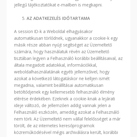
jellegű tájékoztatókat e-mailben is megkapni.
AZ ADATKEZELÉS IDŐTARTAMA
A session ID-k a Weboldal elhagyásakor
automatikusan törlődnek, ugyanakkor a cookie-k egy
másik része abban nyújt segítséget az Üzemeltető
számára, hogy használatuk révén az Üzemeltető
tisztában legyen a Felhasználó korábbi beállításaival, az
általa megadott adatokkal, információkkal,
weboldalhasználatának egyéb jellemzőivel, hogy
azokat a következő látogatáskor ne kelljen ismét
megadnia, valamint beállításai automatikusan
betöltődjenek egy kellemesebb felhasználó élmény
elérése érdekében. Ezeknek a cookie-knak a lejárati
ideje változó, de jellemzően addig vannak jelen a
Felhasználó eszközén, ameddig azokat a Felhasználó
nem törli. Az Üzemeltető nem vállal felelősséget a már
törölt, de az internetes keresőprogramok
közreműködésével mégis archiválásra került, korábbi