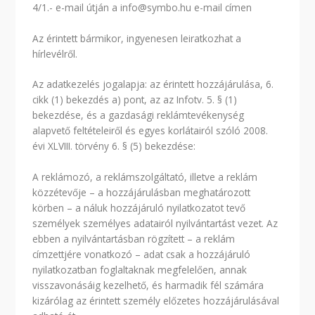
4/1.- e-mail útján a info@symbo.hu e-mail címen
Az érintett bármikor, ingyenesen leiratkozhat a
hírlevélről.
Az adatkezelés jogalapja: az érintett hozzájárulása, 6.
cikk (1) bekezdés a) pont, az az Infotv. 5. § (1)
bekezdése, és a gazdasági reklámtevékenység
alapvető feltételeiről és egyes korlátairól szóló 2008.
évi XLVIII. törvény 6. § (5) bekezdése:
A reklámozó, a reklámszolgáltató, illetve a reklám
közzétevője – a hozzájárulásban meghatározott
körben – a náluk hozzájáruló nyilatkozatot tevő
személyek személyes adatairól nyilvántartást vezet. Az
ebben a nyilvántartásban rögzített – a reklám
címzettjére vonatkozó – adat csak a hozzájáruló
nyilatkozatban foglaltaknak megfelelően, annak
visszavonásáig kezelhető, és harmadik fél számára
kizárólag az érintett személy előzetes hozzájárulásával