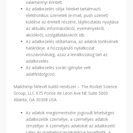
valamennyi érintett.
Az adatkezelés célja: híreket tartalmazó
elektronikus üzenetek (e-mail, push üzenet)
küldése az érintett részére, tájékoztatás nyújtása
az aktuális információkról, eseményekről,
akciókról, szolgáltatásokról stb.
Az adatkezelés időtartama, az adatok törlésének
határideje: a hozzájáruló nyilatkozat
visszavonásáig, azaz a leiratkozásig tart az
adatkezelés.
Az adatkezelés során igénybe vett
adatfeldolgozó:
Mailchimp hírlevél küldő rendszer – The Rocket Science
Group, LLC 675 Ponce de Leon Ave NE Suite 5000
Atlanta, GA 30308 USA
Az adatok megismerésére jogosult lehetséges
adatkezelők személye, a személyes adatok
címzettjei: A személyes adatokat az adatkezelő
sales és marketing munkatársai kezelhetik, a