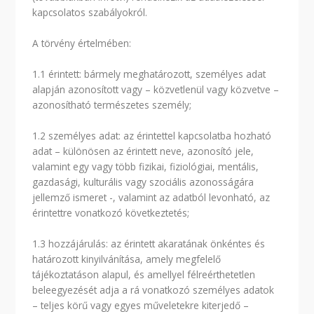
kapcsolatos szabályokról.
A törvény értelmében:
1.1 érintett: bármely meghatározott, személyes adat
alapján azonosított vagy – közvetlenül vagy közvetve –
azonosítható természetes személy;
1.2 személyes adat: az érintettel kapcsolatba hozható
adat – különösen az érintett neve, azonosító jele,
valamint egy vagy több fizikai, fiziológiai, mentális,
gazdasági, kulturális vagy szociális azonosságára
jellemző ismeret -, valamint az adatból levonható, az
érintettre vonatkozó következtetés;
1.3 hozzájárulás: az érintett akaratának önkéntes és
határozott kinyilvánítása, amely megfelelő
tájékoztatáson alapul, és amellyel félreérthetetlen
beleegyezését adja a rá vonatkozó személyes adatok
– teljes körű vagy egyes műveletekre kiterjedő –