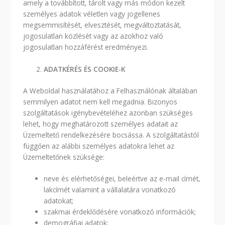
amely a továbbított, tárolt vagy más módon kezelt
személyes adatok véletlen vagy jogellenes
megsemmisítését, elvesztését, megváltoztatását,
jogosulatlan közlését vagy az azokhoz való
jogosulatlan hozzáférést eredményezi.
ADATKÉRÉS ÉS COOKIE-K
A Weboldal használatához a Felhasználónak általában
semmilyen adatot nem kell megadnia. Bizonyos
szolgáltatások igénybevételéhez azonban szükséges
lehet, hogy meghatározott személyes adatait az
Üzemeltető rendelkezésére bocsássa. A szolgáltatástól
függően az alábbi személyes adatokra lehet az
Üzemeltetőnek szüksége:
neve és elérhetőségei, beleértve az e-mail címét,
lakcímét valamint a vállalatára vonatkozó
adatokat;
szakmai érdeklődésére vonatkozó információk;
demográfiai adatok;