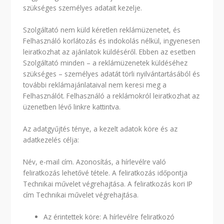
szükséges személyes adatait kezelje.
Szolgáltató nem küld kéretlen reklámüzenetet, és
Felhasználó korlátozás és indokolás nélkül, ingyenesen
leiratkozhat az ajánlatok küldéséről. Ebben az esetben
Szolgáltató minden – a reklámüzenetek küldéséhez
szükséges – személyes adatát törli nyilvántartásából és
további reklámajánlataival nem keresi meg a
Felhasználót. Felhasználó a reklámokról leiratkozhat az
üzenetben lévő linkre kattintva.
Az adatgyűjtés ténye, a kezelt adatok köre és az
adatkezelés célja:
Név, e-mail cím. Azonosítás, a hírlevélre való
feliratkozás lehetővé tétele. A feliratkozás időpontja
Technikai művelet végrehajtása. A feliratkozás kori IP
cím Technikai művelet végrehajtása.
Az érintettek köre: A hírlevélre feliratkozó