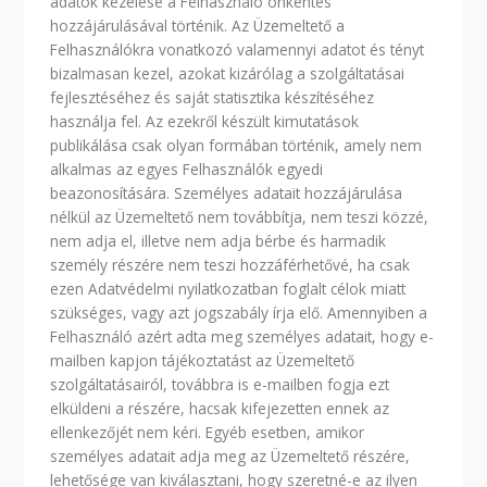
adatok kezelése a Felhasználó önkéntes
hozzájárulásával történik. Az Üzemeltető a
Felhasználókra vonatkozó valamennyi adatot és tényt
bizalmasan kezel, azokat kizárólag a szolgáltatásai
fejlesztéséhez és saját statisztika készítéséhez
használja fel. Az ezekről készült kimutatások
publikálása csak olyan formában történik, amely nem
alkalmas az egyes Felhasználók egyedi
beazonosítására. Személyes adatait hozzájárulása
nélkül az Üzemeltető nem továbbítja, nem teszi közzé,
nem adja el, illetve nem adja bérbe és harmadik
személy részére nem teszi hozzáférhetővé, ha csak
ezen Adatvédelmi nyilatkozatban foglalt célok miatt
szükséges, vagy azt jogszabály írja elő. Amennyiben a
Felhasználó azért adta meg személyes adatait, hogy e-
mailben kapjon tájékoztatást az Üzemeltető
szolgáltatásairól, továbbra is e-mailben fogja ezt
elküldeni a részére, hacsak kifejezetten ennek az
ellenkezőjét nem kéri. Egyéb esetben, amikor
személyes adatait adja meg az Üzemeltető részére,
lehetősége van kiválasztani, hogy szeretné-e az ilyen