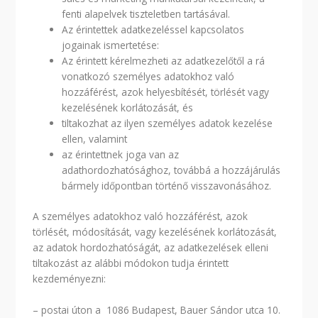
fenti alapelvek tiszteletben tartásával.
Az érintettek adatkezeléssel kapcsolatos
jogainak ismertetése:
Az érintett kérelmezheti az adatkezelőtől a rá
vonatkozó személyes adatokhoz való
hozzáférést, azok helyesbítését, törlését vagy
kezelésének korlátozását, és
tiltakozhat az ilyen személyes adatok kezelése
ellen, valamint
az érintettnek joga van az
adathordozhatósághoz, továbbá a hozzájárulás
bármely időpontban történő visszavonásához.
A személyes adatokhoz való hozzáférést, azok
törlését, módosítását, vagy kezelésének korlátozását,
az adatok hordozhatóságát, az adatkezelések elleni
tiltakozást az alábbi módokon tudja érintett
kezdeményezni:
– postai úton a 1086 Budapest, Bauer Sándor utca 10.