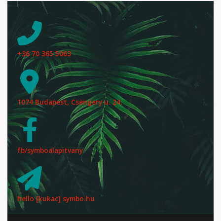
+36 70 365 5063
1074 Budapest, Csengery u. 24.
fb/symboalapitvany
hello [kukac] symbo.hu