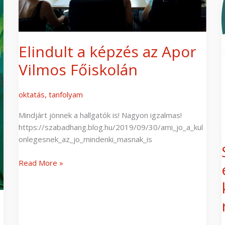
Főiskolán
i
r
Elindult a képzés az Apor
Vilmos Főiskolán
oktatás
,
tanfolyam
Mindjárt jönnek a hallgatók is! Nagyon igzalmas!
https://szabadhang.blog.hu/2019/09/30/ami_jo_a_kul
onlegesnek_az_jo_mindenki_masnak_is
Read More »