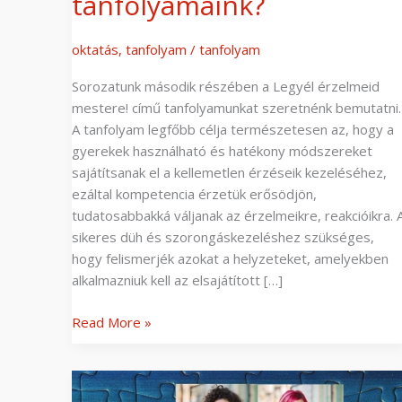
tanfolyamaink?
oktatás
,
tanfolyam
/
tanfolyam
Sorozatunk második részében a Legyél érzelmeid
mestere! című tanfolyamunkat szeretnénk bemutatni.
A tanfolyam legfőbb célja természetesen az, hogy a
gyerekek használható és hatékony módszereket
sajátítsanak el a kellemetlen érzéseik kezeléséhez,
ezáltal kompetencia érzetük erősödjön,
tudatosabbakká váljanak az érzelmeikre, reakcióikra. 
sikeres düh és szorongáskezeléshez szükséges,
hogy felismerjék azokat a helyzeteket, amelyekben
alkalmazniuk kell az elsajátított […]
Read More »
Október
5-