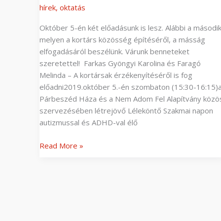
hírek
,
oktatás
Október 5-én két előadásunk is lesz. Alábbi a második
melyen a kortárs közösség építéséről, a másság
elfogadásáról beszélünk. Várunk benneteket
szeretettel! Farkas Gyöngyi Karolina és Faragó
Melinda – A kortársak érzékenyítéséről is fog
előadni2019.október 5.-én szombaton (15:30-16:15)
Párbeszéd Háza és a Nem Adom Fel Alapítvány közö
szervezésében létrejövő Léleköntő Szakmai napon
autizmussal és ADHD-val élő
Read More »