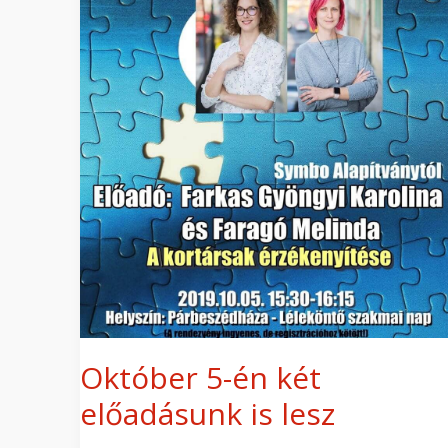
én
két
előadásunk
is
lesz
Október 5-én két
előadásunk is lesz