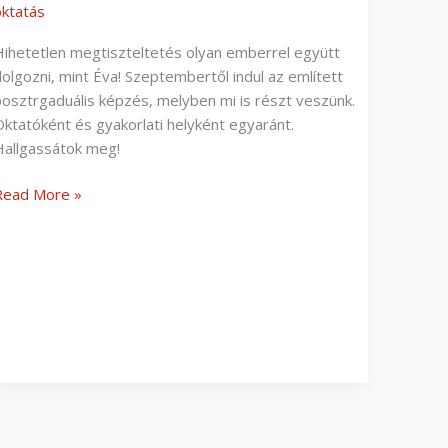
oktatás
Hihetetlen megtiszteltetés olyan emberrel együtt
dolgozni, mint Éva! Szeptembertől indul az említett
posztrgaduális képzés, melyben mi is részt veszünk.
Oktatóként és gyakorlati helyként egyaránt.
Hallgassátok meg!
Read More »