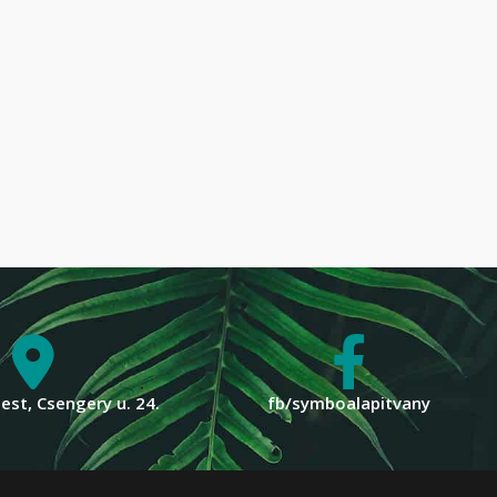
st, Csengery u. 24.
fb/symboalapitvany