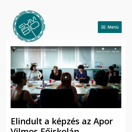
Skip
to
Menü
content
Menü
Elindult a képzés az Apor
Vilmos Főiskolán