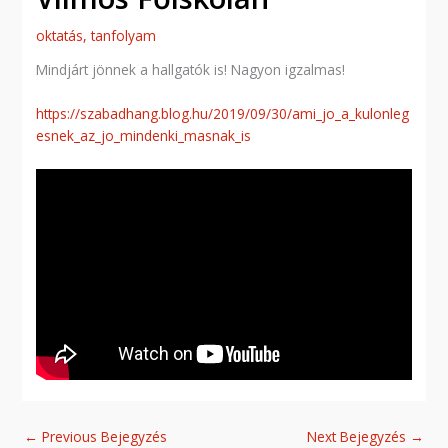
oktatás
,
tanfolyam
Mindjárt jönnek a hallgatók is! Nagyon igzalmas!
https://szabadhang.blog.hu/2019/09/30/ami_jo_a_kulonleg
esnek_az_jo_mindenki_masnak_is
←
Previous Bejegyzés
Next Bejegyzés
→