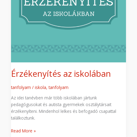
Érzékenyítés az iskolában
tanfolyam
/
iskola
,
tanfolyam
Az idei tanévben már több iskolában jártunk
pedagógusokat és autista gyermekek osztálytársait
érzékenyíteni. Mindenhol lelkes és befogadó csapattal
találkoztunk.
Read More »