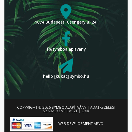
1074 Budapest, Csengery u. 24.
fb/symboalapitvany
hello [kukac] symbo.hu
COPYRIGHT © 2026
SYMBO ALAPÍTVÁNY
|
ADATKEZELÉSI
SZABÁLYZAT
|
ÁSZF
|
GYIK
WEB DEVELOPMENT
ARVO