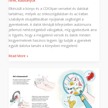
hírek
,
kiadványok
Elkészült a könyv és a CD!Olyan verseket és dalokat
tartalmaz, melyek az önkiszolgálásban és az íratlan
szabályok elsajátításában nyújtanak segítséget a
gyerekeknek. A dalok témáját kifejezetten autizmusra
jellemző nehézségekből válogattuk, míg igyekeztünk arra
is figyelni, hogy a megjelenő versek és dalok minden
kisgyermeknek hasznos legyen. Így tudják a gyerekek
együtt dalolva tanulni a könyvben megjelenő
Read More »
Dal
a
kézmosásról