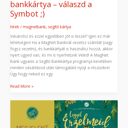
bankkártya – válaszd a
Symbot ;)
hírek
/
magnetbank
,
segítő kártya
Vásárolsz és ezzel egyidőben jót is teszel? Igen ez már
lehetséges! Ha a MagNet Banknál vezetsz számlát (vagy
fogsz vezetni), és bankkártyát is használsz hozzá, akkor
nyert ügyed van, és mi is nyerhetünk Veled! A MagNet
Bank ugyanis a Segítő Bankkártya programja keretében
minden vásárlásod után támogatást nyújt a részünkre!
Úgy hogy neked ez egy
Read More »
Előrendelhető
új
kiadványunk
–