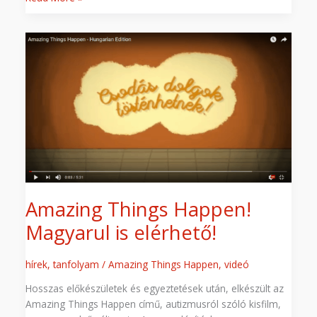
Amazing
Things
Happen!
Magyarul
is
elérhető!
Amazing Things Happen!
Magyarul is elérhető!
hírek
,
tanfolyam
/
Amazing Things Happen
,
videó
Hosszas előkészületek és egyeztetések után, elkészült az
Amazing Things Happen című, autizmusról szóló kisfilm,