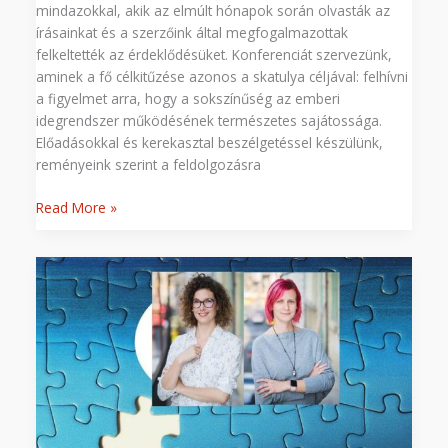
mindazokkal, akik az elmúlt hónapok során olvasták az
írásainkat és a szerzőink által megfogalmazottak
felkeltették az érdeklődésüket. Konferenciát szervezünk,
aminek a fő célkitűzése azonos a skatulya céljával: felhívni
a figyelmet arra, hogy a sokszínűség az emberi
idegrendszer működésének természetes sajátossága.
Előadásokkal és kerekasztal beszélgetéssel készülünk,
reményeink szerint a feldolgozásra
Read More »
Október
5-
én
két
előadásunk
is
lesz