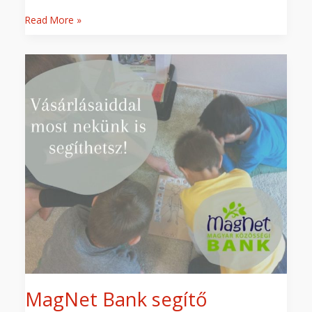
Read More »
MagNet
Bank
segítő
bankkártya
–
válaszd
a
Symbot
;)
MagNet Bank segítő