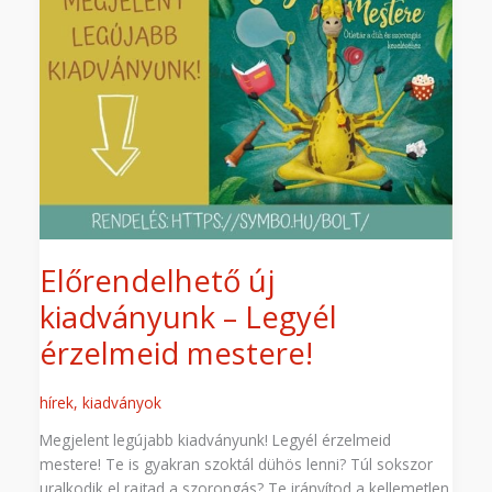
Legyél
érzelmeid
mestere!
Előrendelhető új
kiadványunk – Legyél
érzelmeid mestere!
hírek
,
kiadványok
Megjelent legújabb kiadványunk! Legyél érzelmeid
mestere! Te is gyakran szoktál dühös lenni? Túl sokszor
uralkodik el rajtad a szorongás? Te irányítod a kellemetlen