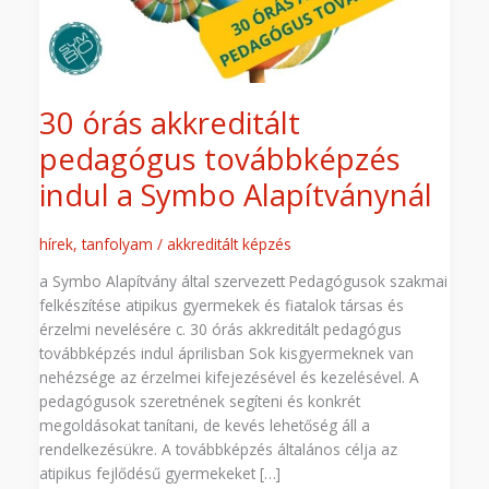
Alapítványnál
30 órás akkreditált
pedagógus továbbképzés
indul a Symbo Alapítványnál
hírek
,
tanfolyam
/
akkreditált képzés
a Symbo Alapítvány által szervezett Pedagógusok szakmai
felkészítése atipikus gyermekek és fiatalok társas és
érzelmi nevelésére c. 30 órás akkreditált pedagógus
továbbképzés indul áprilisban Sok kisgyermeknek van
nehézsége az érzelmei kifejezésével és kezelésével. A
pedagógusok szeretnének segíteni és konkrét
megoldásokat tanítani, de kevés lehetőség áll a
rendelkezésükre. A továbbképzés általános célja az
atipikus fejlődésű gyermekeket […]