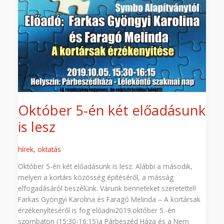
Október 5-én két előadásunk
is lesz
hírek
,
oktatás
Október 5-én két előadásunk is lesz. Alábbi a második,
melyen a kortárs közösség építéséről, a másság
elfogadásáról beszélünk. Várunk benneteket szeretettel!
Farkas Gyöngyi Karolina és Faragó Melinda – A kortársak
érzékenyítéséről is fog előadni2019.október 5.-én
szombaton (15:30-16:15)a Párbeszéd Háza és a Nem