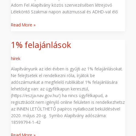
Adom Fel Alapítvány közös szervezésében létrejövő
Léleköntő Szakmai napon autizmussal és ADHD-val élő
Read More »
1% felajánlások
1%
felajánlások
hírek
Alapítványunk az idei évben is gyűjti az 1% felajánlásokat.
Ne felejtsetek el rendelkezni róla, írjátok be
adószámunkat a megfelelő rublikába! 1% felajánlására
lehetőség van: az ügyfélkapun keresztül,
(https://eszja.nav.gov.hu/) ha nincs ügyfélkapud, a
regisztrációt nem igénylő online felületen is rendelkezhetsz
az INNEN LETÖLTHETŐ papíros nyilatkozat beküldésével
2020. május 20-ig. Symbo Alapítvány adószáma:
18599794-1-42
Read More »