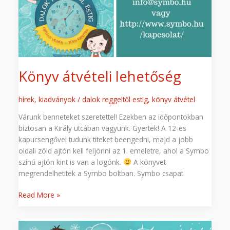
Könyv átvételi lehetőség
hírek
,
kiadványok
/
dalok reggeltől estig
,
könyv átvétel
Várunk benneteket szeretettel! Ezekben az időpontokban
biztosan a Király utcában vagyunk. Gyertek! A 12-es
kapucsengővel tudunk titeket beengedni, majd a jobb
oldali zöld ajtón kell feljönni az 1. emeletre, ahol a Symbo
színű ajtón kint is van a logónk.
A könyvet
megrendelhetitek a Symbo boltban. Symbo csapat
Read More »
Dalok