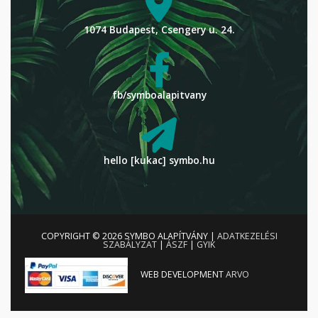
1074 Budapest, Csengery u. 24.
fb/symboalapitvany
hello [kukac] symbo.hu
COPYRIGHT © 2026
SYMBO ALAPÍTVÁNY
|
ADATKEZELÉSI
SZABÁLYZAT
|
ÁSZF
|
GYIK
WEB DEVELOPMENT
ARVO