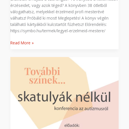
érzéseidet, vagy azok téged? A könyvben 38 ötletből
válogathatsz, melyekkel érzelmeid profi mesterévé
válhatsz! Próbáld ki most! Meglepetés! A könyv végén
található kártyákból kulcstartót fűzhetsz! Előrendelés:
https://symbo.hu/termek/legyel-erzelmeid-mestere/
Read More »
Skatulyák
nélkül
–
konferencia
az
autizmusról